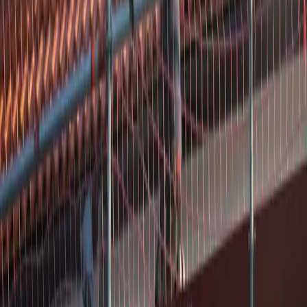
Openingstijden
maandag
24 uur geopend
dinsdag
24 uur geopend
woensdag
24 uur geopend
donderdag
24 uur geopend
vrijdag
24 uur geopend
zaterdag
24 uur geopend